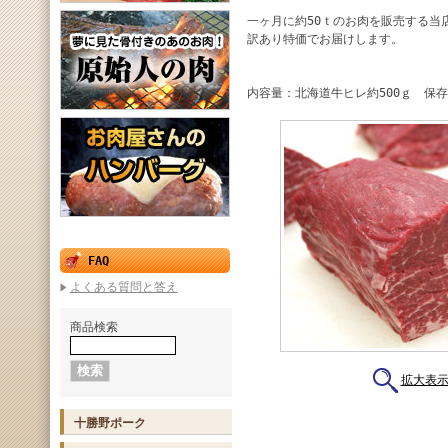
一ヶ月に約50ｔのお肉を販売する当
訳あり特価でお届けします。
内容量：北海道牛ヒレ約500ｇ 保存
FAQ
よくある質問と答え
商品検索
拡大表
十勝野ポーク