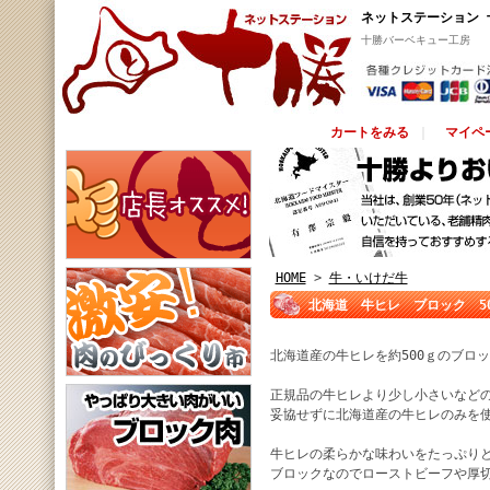
ネットステーション 
十勝バーベキュー工房
カートをみる
｜
マイペ
HOME
>
牛・いけだ牛
北海道 牛ヒレ ブロック 5
北海道産の牛ヒレを約500ｇのブロ
正規品の牛ヒレより少し小さいなど
妥協せずに北海道産の牛ヒレのみを
牛ヒレの柔らかな味わいをたっぷり
ブロックなのでローストビーフや厚