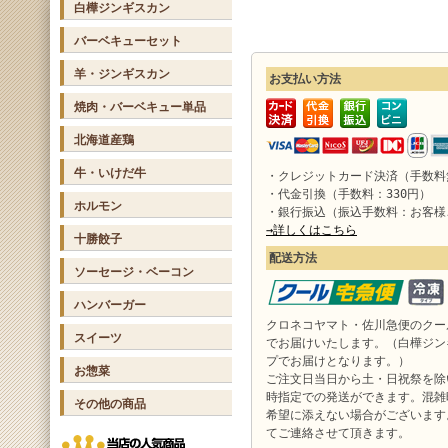
白樺ジンギスカン
バーベキューセット
羊・ジンギスカン
お支払い方法
焼肉・バーベキュー単品
北海道産鶏
牛・いけだ牛
・クレジットカード決済（手数料
・代金引換（手数料：330円）
ホルモン
・銀行振込（振込手数料：お客様
→詳しくはこちら
十勝餃子
配送方法
ソーセージ・ベーコン
ハンバーガー
クロネコヤマト・佐川急便のクー
スイーツ
でお届けいたします。（白樺ジン
プでお届けとなります。）
お惣菜
ご注文日当日から土・日祝祭を除
時指定での発送ができます。混雑
その他の商品
希望に添えない場合がございます
てご連絡させて頂きます。