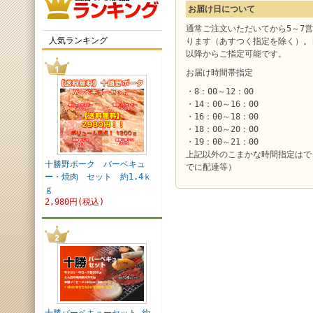
お届け日について
通常ご注文いただいてから5～7
人気ランキング
ります（あすつく指定を除く）。
以降からご指定可能です。
お届け時間帯指定
・8：00～12：00
・14：00～16：00
・16：00～18：00
・18：00～20：00
・19：00～21：00
上記以外のこまかな時間指定はで
十勝野ポーク バーベキュ
でに配達等）
ー・焼肉 セット 約1.4ｋ
ｇ
2,980円(税込)