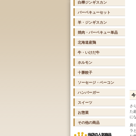
白樺ジンギスカン
バーベキューセット
羊・ジンギスカン
焼肉・バーベキュー単品
北海道産鶏
牛・いけだ牛
ホルモン
十勝餃子
ソーセージ・ベーコン
ハンバーガー
今
スイーツ
さ
た
お惣菜
に
その他の商品
肩
ラ