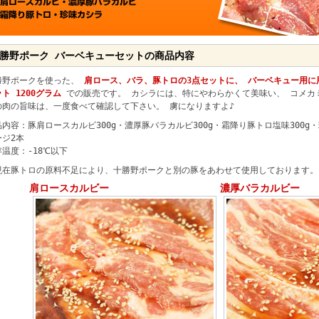
勝野ポーク バーベキューセットの商品内容
勝野ポークを使った、
肩ロース、バラ、豚トロの3点セットに、 バーベキュー用に
ト 1200グラム
での販売です。 カシラには、特にやわらかくて美味い、 コメカ
の肉の旨味は、一度食べて確認して下さい。 虜になりますよ♪
品内容：豚肩ロースカルビ300g・濃厚豚バラカルビ300g・霜降り豚トロ塩味300g
ージ2本
存温度：-18℃以下
現在豚トロの原料不足により、十勝野ポークと別の豚をあわせて使用しております。
肩ロースカルビー
濃厚バラカルビー