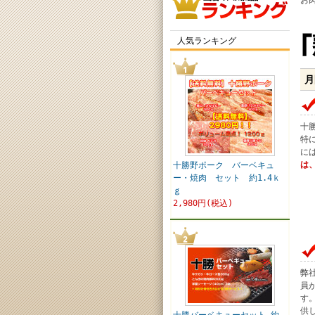
お
人気ランキング
月
十
特
に
は
十勝野ポーク バーベキュ
ー・焼肉 セット 約1.4ｋ
ｇ
2,980円(税込)
弊
員
す
供