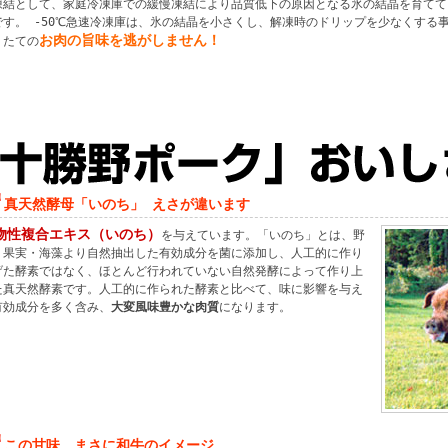
凍結として、家庭冷凍庫での緩慢凍結により品質低下の原因となる氷の結晶を育てて
です。 -50℃急速冷凍庫は、氷の結晶を小さくし、解凍時のドリップを少なくする
お肉の旨味を逃がしません！
りたての
真天然酵母「いのち」 えさが違います
物性複合エキス（いのち）
を与えています。「いのち」とは、野
・果実・海藻より自然抽出した有効成分を菌に添加し、人工的に作り
げた酵素ではなく、ほとんど行われていない自然発酵によって作り上
た真天然酵素です。人工的に作られた酵素と比べて、味に影響を与え
有効成分を多く含み、
大変風味豊かな肉質
になります。
この甘味、まさに和牛のイメージ