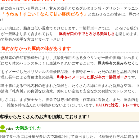
般的に売られている豚肉より、甘みの成分となるグルタミン酸・グリシン・アラニン
「うわぁ！すごい！なんて甘い豚肉だろう」
、
と言わせるこの甘みは、豚の
の！
味しい肉ほど、脂身は低い温度でとけだします。十勝野ポークでは、 とろける成分
）が一般豚より多く含まれており、
豚肉が口の中でとろける美味しさ
を楽しめます
ので脂身が苦手な方ほど食べて下さい！
気付かなかった豚肉の味があります
天然酵素の自然有効成分により、抗酸化作用のあるタウリンが一般の豚肉に比べ多く
ズになり体のバランスをよくし血液をきれいにすることで、
豚肉特有の臭みをなくし
牛をイメージしたオリジナルの最優良品種、十勝野ポーク。ただの品種と品種の掛け
管理し長年による育種改良の結果、
和牛をイメージした豚が今の十勝野ポーク
です。
海道十勝にある中札内村の恵まれた気候と、たくさんの緑に囲まれた新鮮な空気。 
の清流『札内川』の良質な伏流水。美味しい空気と安全な水のお陰でストレスなく、
味しさには、まず安全から。豚舎では専用の長靴・作業着に着替え、また、豚舎内を
し、 雑菌を持ち込んだり移動させないようにしています。
HACCPに対応、トレー
客様からたくさんのお声を頂戴しております！
大満足でした
夫婦で食べるには分量が多いので2回に分けて食べました。 4種類それぞれに異な