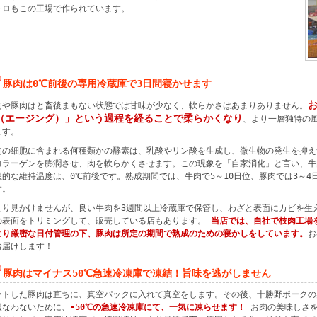
トロもこの工場で作られています。
豚肉は0℃前後の専用冷蔵庫で3日間寝かせます
肉や豚肉はと畜後まもない状態では甘味が少なく、軟らかさはあまりありません。
（エージング）」という過程を経ることで柔らかくなり
、より一層独特の
ます。
肉の細胞に含まれる何種類かの酵素は、乳酸やリン酸を生成し、微生物の発生を抑え
コラーゲンを膨潤させ、肉を軟らかくさせます。この現象を「自家消化」と言い、牛
想的な維持温度は、0℃前後です。熟成期間では、牛肉で5～10日位、豚肉では3～4
す。
まり見かけませんが、良い牛肉を3週間以上冷蔵庫で保管し、わざと表面にカビを生
の表面をトリミングして、販売している店もあります。
当店では、自社で枝肉工場
より厳密な日付管理の下、豚肉は所定の期間で熟成のための寝かしをしています。
お
お届けします！
豚肉はマイナス50℃急速冷凍庫で凍結！旨味を逃がしません
ットした豚肉は直ちに、真空パックに入れて真空をします。その後、十勝野ポークの
損なわないために、
-50℃の急速冷凍庫にて、一気に凍らせます！
お肉の美味しさを