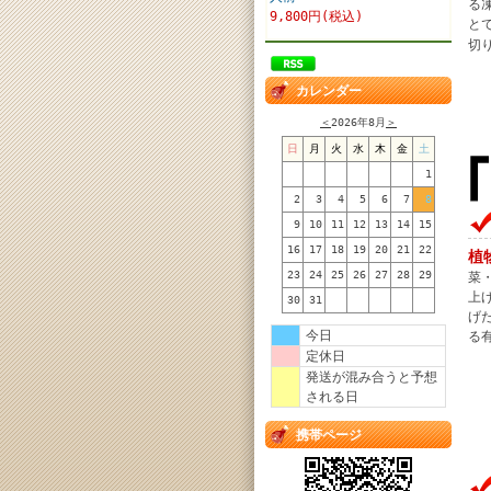
る
9,800円(税込)
と
切
カレンダー
＜
2026年8月
＞
日
月
火
水
木
金
土
1
2
3
4
5
6
7
8
9
10
11
12
13
14
15
16
17
18
19
20
21
22
植
23
24
25
26
27
28
29
菜
上
30
31
げ
今日
る
定休日
発送が混み合うと予想
される日
携帯ページ