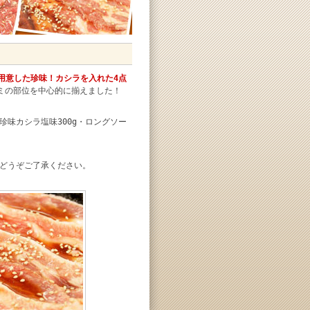
用意した珍味！カシラを入れた4点
ミの部位を中心的に揃えました！
・珍味カシラ塩味300g・ロングソー
どうぞご了承ください。