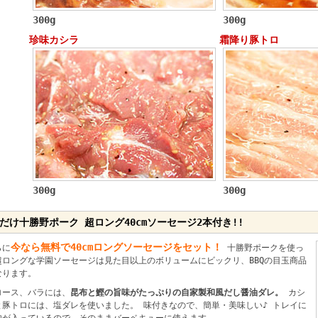
300g
300g
珍味カシラ
霜降り豚トロ
300g
300g
だけ十勝野ポーク 超ロング40cmソーセージ2本付き!!
今なら無料で40cmロングソーセージをセット！
らに
十勝野ポークを使っ
超ロングな学園ソーセージは見た目以上のボリュームにビックリ、BBQの目玉商品
なります。
ロース、バラには、
昆布と鰹の旨味がたっぷりの自家製和風だし醤油ダレ。
カシ
と豚トロには、塩ダレを使いました。 味付きなので、簡単・美味しい♪ トレイに