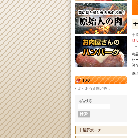
十
十
セッ
こ
商
セ
保
※
FAQ
よくある質問と答え
商品検索
十勝野ポーク