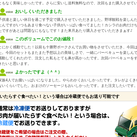
ともなく美味しかったです。さらに安いし送料無料なので、次回もまた購入させて
おいしくいただきました
子供達と楽しい休日を過ごす予定で購入させていただきました。野球観戦を楽しん
たんですがいつもあまり食べない子供がいっぱい食べてました！カシラのお肉だけ
たですがあとは問題なにもなしです！また来月あたり購入させていただきまぁす♪
このボリュームでこのお値段！
とにかく感動でした！以前も十勝野ポークさんでお買い物をさせていただき、今回
た。今回のセットもまたまた予想以上の美味しさで、一緒にバーベキューを楽しん
感動してくれたので、注文した私もとても鼻が高かったです。次回バーベキューを
きたいと思います。
よかったですよ（＾＾）
家族4人でお腹いっぱいになりました。やらわかくおいしかったです。タレがよくき
ないくらいでした。おまけのソーセージもおいしかったです。また注文したいです
いたらすぐ食べたい！という場合は冷蔵便でもお送り可能です