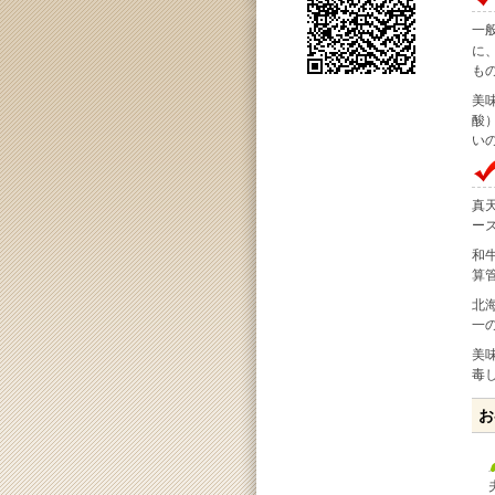
一
に
も
美
酸
い
真
ー
和
算
北
一
美
毒
お