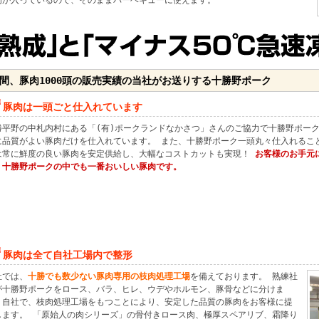
肉が入っているので、そのままバーベキューに使えます。
間、豚肉1000頭の販売実績の当社がお送りする十勝野ポーク
豚肉は一頭ごと仕入れています
勝平野の中札内村にある「(有)ポークランドなかさつ」さんのご協力で十勝野ポー
に品質がよい豚肉だけを仕入れています。 また、十勝野ポーク一頭丸々仕入れるこ
は常に鮮度の良い豚肉を安定供給し、大幅なコストカットも実現！
お客様のお手元
、十勝野ポークの中でも一番おいしい豚肉です。
豚肉は全て自社工場内で整形
社では、
十勝でも数少ない豚肉専用の枝肉処理工場
を備えております。 熟練社
が十勝野ポークをロース、バラ、ヒレ、ウデやホルモン、豚骨などに分けま
。自社で、枝肉処理工場をもつことにより、安定した品質の豚肉をお客様に提
します。 「原始人の肉シリーズ」の骨付きロース肉、極厚スペアリブ、霜降り