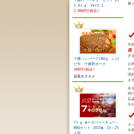
十勝バーベキューセット 約
豚
1.4ｋｇ Ver2.1
2,980円(税込)
牛
成
き
十勝ハンバーグ180ｇ いけ
お
だ牛・十勝野ポーク
や
300円(税込)
理
店長オススメ
ま
あ
肉
に
を
7ｋｇ ◆メガバーベキュー・
カ
BBQセット 2015◆ 15～25
を
人前