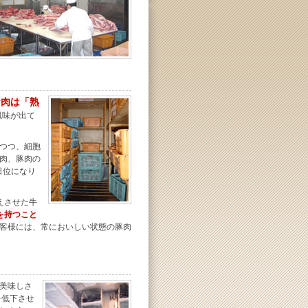
お肉は「熟
風味が出て
つつ、細胞
肉、豚肉の
日位になり
えさせた牛
を持つこと
客様には、常においしい状態の豚肉
美味しさ
低下させ