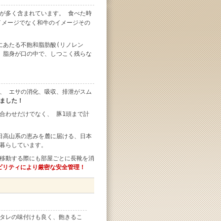
が多く含まれています。 食べた時
イメージでなく和牛のイメージその
にあたる不飽和脂肪酸(リノレン
。脂身が口の中で、しつこく残らな
、 エサの消化、吸収、排泄がスム
ました！
合わせだけでなく、 豚1頭まで計
日高山系の恵みを麓に届ける、日本
暮らしています。
移動する際にも部屋ごとに長靴を消
サビリティにより厳密な安全管理！
るタレの味付けも良く、飽きるこ