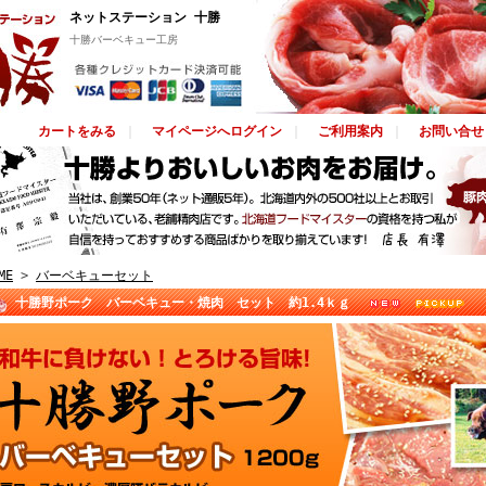
ネットステーション 十勝
十勝バーベキュー工房
カートをみる
｜
マイページへログイン
｜
ご利用案内
｜
お問い合せ
ME
>
バーベキューセット
十勝野ポーク バーベキュー・焼肉 セット 約1.4ｋｇ