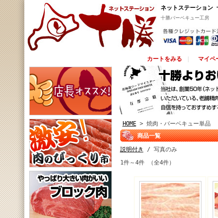
ネットステーション 
十勝バーベキュー工房
カートをみる
｜
マイペ
HOME
> 焼肉・バーベキュー単品
商品一覧
説明付き
/ 写真のみ
1件～4件 （全4件）