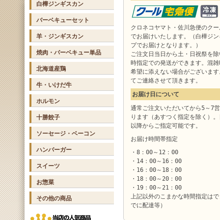
白樺ジンギスカン
バーベキューセット
クロネコヤマト・佐川急便のクー
羊・ジンギスカン
でお届けいたします。（白樺ジン
プでお届けとなります。）
焼肉・バーベキュー単品
ご注文日当日から土・日祝祭を除
時指定での発送ができます。混雑
北海道産鶏
希望に添えない場合がございます
てご連絡させて頂きます。
牛・いけだ牛
お届け日について
ホルモン
通常ご注文いただいてから5～7
ります（あすつく指定を除く）。
十勝餃子
以降からご指定可能です。
ソーセージ・ベーコン
お届け時間帯指定
ハンバーガー
・8：00～12：00
・14：00～16：00
スイーツ
・16：00～18：00
・18：00～20：00
お惣菜
・19：00～21：00
上記以外のこまかな時間指定はで
その他の商品
でに配達等）