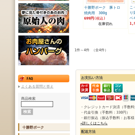
こ
十勝野ポーク 豚トロ
り
焼肉用 300g
ベ
699円
(税込)
1,
在庫切れ
1件～4件 （全4件）
お支払い方法
FAQ
よくある質問と答え
商品検索
・クレジットカード決済（手数料
・代金引換（手数料：330円）
・銀行振込（振込手数料：お客様
→詳しくはこちら
十勝野ポーク
配送方法