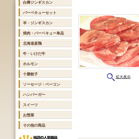
白樺ジンギスカン
バーベキューセット
羊・ジンギスカン
焼肉・バーベキュー単品
北海道産鶏
牛・いけだ牛
ホルモン
十勝餃子
拡大表示
ソーセージ・ベーコン
ハンバーガー
スイーツ
お惣菜
その他の商品