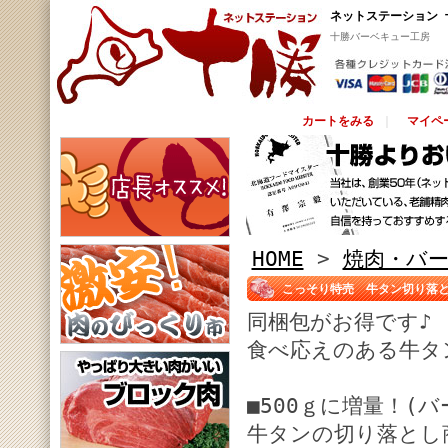
ネットステーション 
十勝バーベキュー工房
カートをみる
｜
マイペ
HOME
>
焼肉・バ
こっそり特売 牛タン切り落とし
同梱包がお得です♪
食べ応えのある牛タ
■500ｇに増量！(バ
牛タンの切り落とし