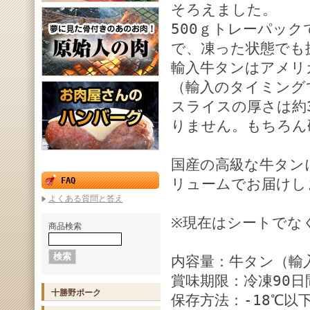
そろえました。
500ｇトレーパッ
で、凍った状態でも
輸入牛タンはアメリ
（輸入のタイミング
スライスの厚さは約
りません。もちろん
国産の高級な牛タン
FAQ
リュームでお届けし
よくある質問と答え
※現在はシートでな
商品検索
内容量：牛タン（輸入
賞味期限：冷凍90
十勝野ポーク
保存方法：-18℃以