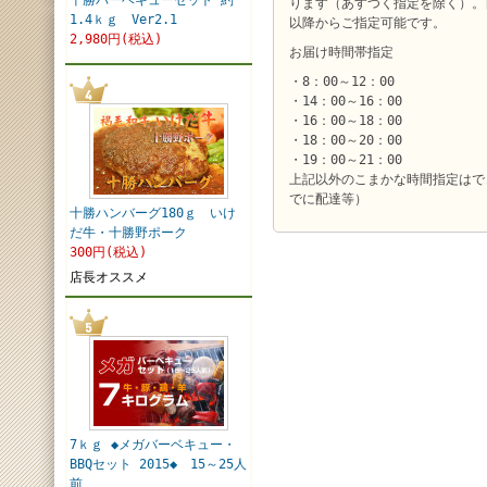
十勝バーベキューセット 約
ります（あすつく指定を除く）。
1.4ｋｇ Ver2.1
以降からご指定可能です。
2,980円(税込)
お届け時間帯指定
・8：00～12：00
・14：00～16：00
・16：00～18：00
・18：00～20：00
・19：00～21：00
上記以外のこまかな時間指定はで
でに配達等）
十勝ハンバーグ180ｇ いけ
だ牛・十勝野ポーク
300円(税込)
店長オススメ
7ｋｇ ◆メガバーベキュー・
BBQセット 2015◆ 15～25人
前