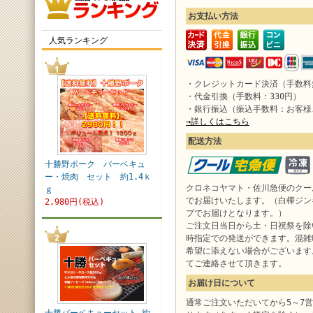
お支払い方法
人気ランキング
・クレジットカード決済（手数料
・代金引換（手数料：330円）
・銀行振込（振込手数料：お客様
→詳しくはこちら
配送方法
十勝野ポーク バーベキュ
ー・焼肉 セット 約1.4ｋ
クロネコヤマト・佐川急便のクー
ｇ
でお届けいたします。（白樺ジン
2,980円(税込)
プでお届けとなります。）
ご注文日当日から土・日祝祭を除
時指定での発送ができます。混雑
希望に添えない場合がございます
てご連絡させて頂きます。
お届け日について
通常ご注文いただいてから5～7