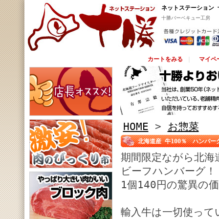
ネットステーション 
十勝バーベキュー工房
カートをみる
｜
マイペ
HOME
>
お惣菜
北海道産 牛100％ ハンバーグ
期間限定ながら北海
ビーフハンバーグ！
1個140円の驚異の
輸入牛は一切使って