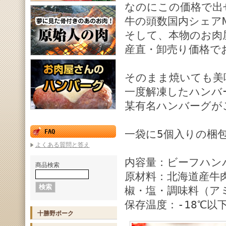
なのにこの価格で出
牛の頭数国内シェア
そして、本物のお肉
産直・卸売り価格で
そのまま焼いても美
一度解凍したハンバ
某有名ハンバーグが
FAQ
一袋に5個入りの梱
よくある質問と答え
内容量：ビーフハンバ
商品検索
原材料：北海道産牛
椒・塩・調味料（ア
保存温度：-18℃以
十勝野ポーク