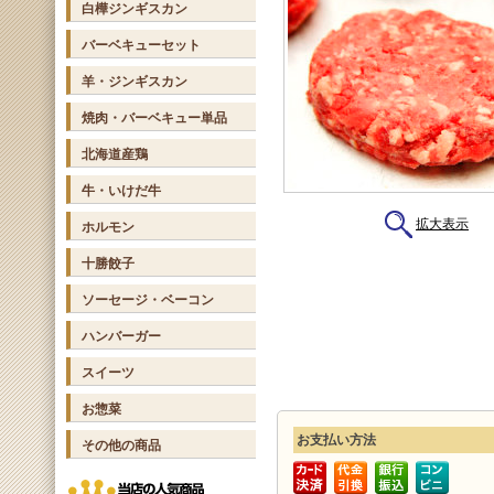
白樺ジンギスカン
バーベキューセット
羊・ジンギスカン
焼肉・バーベキュー単品
北海道産鶏
牛・いけだ牛
拡大表示
ホルモン
十勝餃子
ソーセージ・ベーコン
ハンバーガー
スイーツ
お惣菜
お支払い方法
その他の商品