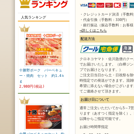
・クレジットカード決済（手数料
人気ランキング
・代金引換（手数料：330円）
・銀行振込（振込手数料：お客様
→詳しくはこちら
配送方法
クロネコヤマト・佐川急便のクー
でお届けいたします。（白樺ジン
プでお届けとなります。）
十勝野ポーク バーベキュ
ご注文日当日から土・日祝祭を除
ー・焼肉 セット 約1.4ｋ
時指定での発送ができます。混雑
ｇ
希望に添えない場合がございます
2,980円(税込)
てご連絡させて頂きます。
お届け日について
通常ご注文いただいてから5～7
ります（あすつく指定を除く）。
以降からご指定可能です。
お届け時間帯指定