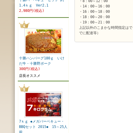
十勝バーベキューセット 約
・8：00～12：00
1.4ｋｇ Ver2.1
・14：00～16：00
2,980円(税込)
・16：00～18：00
・18：00～20：00
・19：00～21：00
上記以外のこまかな時間指定はで
でに配達等）
十勝ハンバーグ180ｇ いけ
だ牛・十勝野ポーク
300円(税込)
店長オススメ
7ｋｇ ◆メガバーベキュー・
BBQセット 2015◆ 15～25人
前