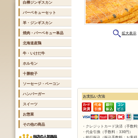
白樺ジンギスカン
バーベキューセット
羊・ジンギスカン
焼肉・バーベキュー単品
拡大表示
北海道産鶏
牛・いけだ牛
ホルモン
十勝餃子
ソーセージ・ベーコン
ハンバーガー
お支払い方法
スイーツ
お惣菜
その他の商品
・クレジットカード決済（手数料
・代金引換（手数料：330円）
・銀行振込（振込手数料：お客様