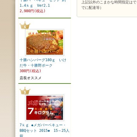
十勝バーベキューセット 約
上記以外のこまかな時間指定はで
1.4ｋｇ Ver2.1
でに配達等）
2,980円(税込)
十勝ハンバーグ180ｇ いけ
だ牛・十勝野ポーク
300円(税込)
店長オススメ
7ｋｇ ◆メガバーベキュー・
BBQセット 2015◆ 15～25人
前