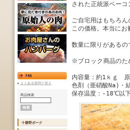
された正統派ベーコ
ご自宅用はもちろん
この価格。本当にお
数量に限りがあるの
※ブロック商品のた
FAQ
内容量：約1ｋｇ 
よくある質問と答え
色剤（亜硝酸Na)
保存温度：-18℃以
商品検索
十勝野ポーク