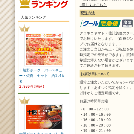
→詳しくはこちら
配送方法
人気ランキング
クロネコヤマト・佐川急便のクー
でお届けいたします。（白樺ジン
プでお届けとなります。）
ご注文日当日から土・日祝祭を除
時指定での発送ができます。混雑
希望に添えない場合がございます
てご連絡させて頂きます。
十勝野ポーク バーベキュ
お届け日について
ー・焼肉 セット 約1.4ｋ
ｇ
通常ご注文いただいてから5～7
2,980円(税込)
ります（あすつく指定を除く）。
以降からご指定可能です。
お届け時間帯指定
・8：00～12：00
・14：00～16：00
・16：00～18：00
・18：00～20：00
・19：00～21：00