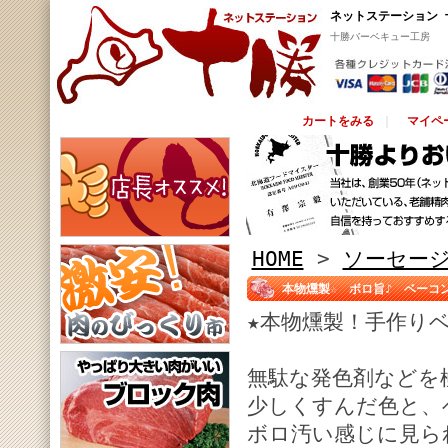
ネットステーション 
十勝バーベキュー工房
カートをみる
｜
マイペ
HOME
>
ソーセー
本物燻製☆ ボロ旨♪ ベーコ
★本物燻製！手作り
無駄な発色剤などを
少しくすんだ色と、
ボロ汚い感じに見ら